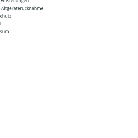
Einstellungen
o-Altgeräterücknahme
chutz
t
ssum