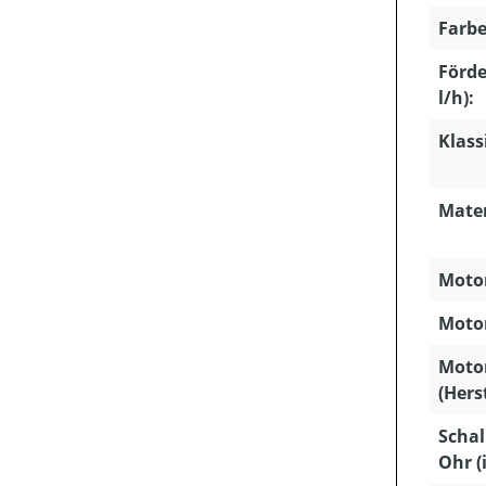
Farbe
Förd
l/h):
Klass
Mater
Motor
Motor
Moto
(Hers
Schal
Ohr (