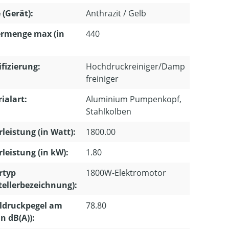
 (Gerät):
Anthrazit / Gelb
ermenge max (in
440
ifizierung:
Hochdruckreiniger/Damp
freiniger
ialart:
Aluminium Pumpenkopf,
Stahlkolben
leistung (in Watt):
1800.00
leistung (in kW):
1.80
rtyp
1800W-Elektromotor
tellerbezeichnung):
ldruckpegel am
78.80
in dB(A)):