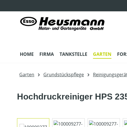
m Hauptinhalt springen
Zur Suche springen
Zur Hauptnavigation springen
HOME
FIRMA
TANKSTELLE
GARTEN
FOR
Garten
Grundstückspflege
Reinigungsgerä
Hochdruckreiniger HPS 23
Bildergalerie überspringen