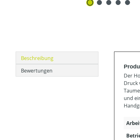
Beschreibung
Produ
Bewertungen
Der Ho
Druck 
Taumel
und ei
Handgr
Arbei
Betri