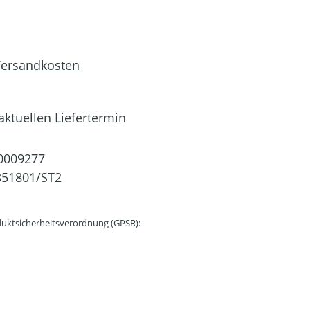
 Versandkosten
ktuellen Liefertermin
0009277
351801/ST2
uktsicherheitsverordnung (GPSR):