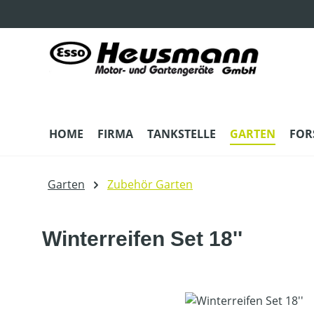
m Hauptinhalt springen
Zur Suche springen
Zur Hauptnavigation springen
HOME
FIRMA
TANKSTELLE
GARTEN
FOR
Garten
Zubehör Garten
Winterreifen Set 18''
Bildergalerie überspringen